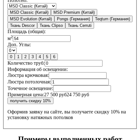
Полотно:
MSD Classic (Китай)
MSD Premium (Китай)
MSD Evolution (Китай)
Pongs (Германия)
Teqtum (Германия)
Ткань Descor
Ткань Clipso
Ткань Cerruti
Площадь (общая):
2
м
Доп. Углы:
0
1
2
3
4
5
6
Количество труб:
Информация об освещении:
Люстра крючковая:
Люстра потолочная:
Точечное освещение:
Примерная цена:
27 500 руб
24 750 руб
Оформив заявку на сайте, вы получаете
скидку 10%
на
установку натяжных потолков
Примеры выполненных работ