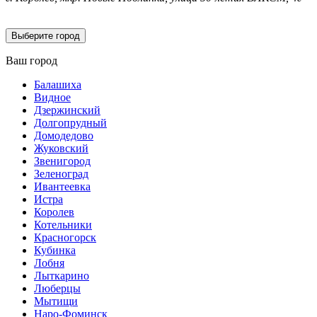
Выберите город
Ваш город
Балашиха
Видное
Дзержинский
Долгопрудный
Домодедово
Жуковский
Звенигород
Зеленоград
Ивантеевка
Истра
Королев
Котельники
Красногорск
Кубинка
Лобня
Лыткарино
Люберцы
Мытищи
Наро-Фоминск