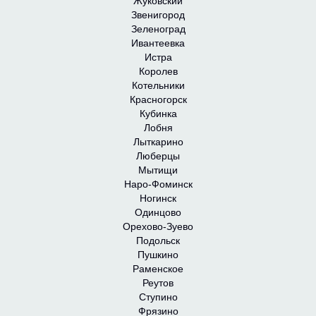
Жуковский
Звенигород
Зеленоград
Ивантеевка
Истра
Королев
Котельники
Красногорск
Кубинка
Лобня
Лыткарино
Люберцы
Мытищи
Наро-Фоминск
Ногинск
Одинцово
Орехово-Зуево
Подольск
Пушкино
Раменское
Реутов
Ступино
Фрязино